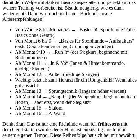
damit dein Welpe mit starken Basics ausgestattet und perfekt auf das
weitere Training vorbereitet ist. Bist du neugierig, wie es dann
weiter geht? Dann wirf doch mal einen Blick auf unsere
Altersempfehlungen:
Von Woche 8 bis Monat 5/6 → „Basics für Sporthunde“ (alle
Basics ohne Geräte)
Von Monat 6 bis 9 → „Basics für Sporthunde – Aufbaukurs“
(erste Geräte kennenlernen, Grundlagen vertiefen)
Ab Monat 9/10 → „Run It“ (der Stegkurs, beginnend mit
Bodenübungen)
Ab Monat 11 → „In & Yo“ (Innen & Hintenkommando,
niedrige Stangen)
Ab Monat 12 → Außen (niedrige Stangen)
Wichtig: Jetzt ab zum Tierarzt für ein Röntgenbild! Wenn alles
gut aussieht:
Ab Monat 13 → Sprungtechnik (langsam höher werden)
Ab Monat 14 → „Bang It“ (der Wippenkurs, beginnt auch am
Boden) – aber erst, wenn der Steg sitzt
Ab Monat 15 → Slalom
Ab Monat 16 → A-Wand
Denkt dran: Das ist nur eine Richtlinie wann ich
frühestens
mit
dem Gerät starten würde. Jeder Hund ist einzigartig und lernt in
seinem eigenen Tempo. Diese Reihenfolge hat sich bei mir bewährt,