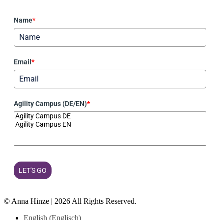
Name
*
Email
*
Agility Campus (DE/EN)
*
LET'S GO
© Anna Hinze | 2026 All Rights Reserved.
English
(
Englisch
)